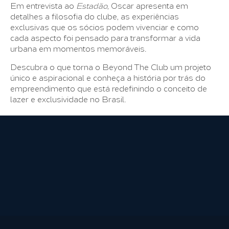
Em entrevista ao
Estadão
, Oscar apresenta em
detalhes a filosofia do clube, as experiências
exclusivas que os sócios podem vivenciar e como
cada aspecto foi pensado para transformar a vida
urbana em momentos memoráveis.
Descubra o que torna o Beyond The Club um projeto
único e aspiracional e conheça a história por trás do
empreendimento que está redefinindo o conceito de
lazer e exclusividade no Brasil.