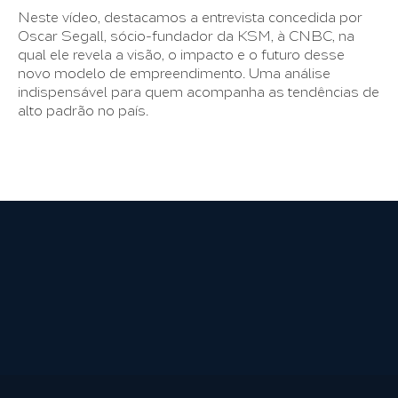
Neste vídeo, destacamos a entrevista concedida por
Oscar Segall, sócio-fundador da KSM, à CNBC, na
qual ele revela a visão, o impacto e o futuro desse
novo modelo de empreendimento. Uma análise
indispensável para quem acompanha as tendências de
alto padrão no país.