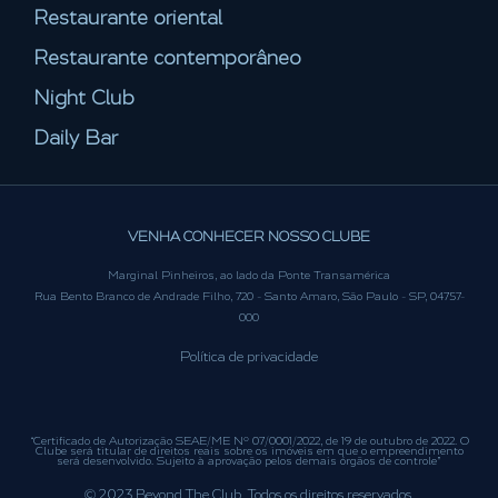
Restaurante oriental
Restaurante contemporâneo
Night Club
Daily Bar
VENHA CONHECER NOSSO CLUBE
Marginal Pinheiros, ao lado da Ponte Transamérica
Rua Bento Branco de Andrade Filho, 720 - Santo Amaro, São Paulo - SP, 04757-
000
Política de privacidade
“Certificado de Autorização SEAE/ME Nº 07/0001/2022, de 19 de outubro de 2022. O
Clube será titular de direitos reais sobre os imóveis em que o empreendimento
será desenvolvido. Sujeito à aprovação pelos demais órgãos de controle”
© 2023 Beyond The Club. Todos os direitos reservados.