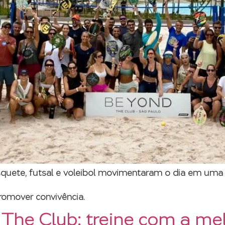
 basquete, futsal e voleibol movimentaram o dia em u
romover convivência.
 The Club: treine com a me