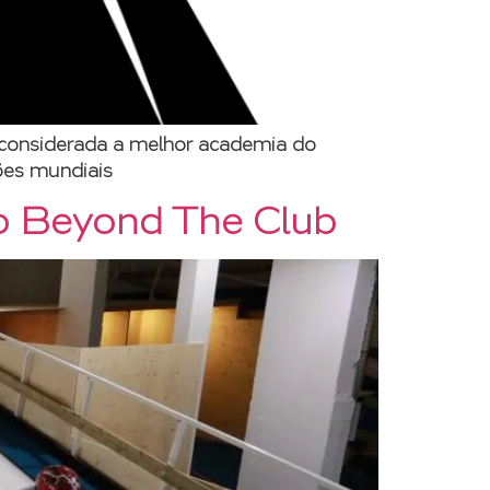
, considerada a melhor academia do
ões mundiais
o Beyond The Club