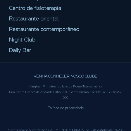
Centro de fisioterapia
Restaurante oriental
Restaurante contemporâneo
Night Club
Daily Bar
VENHA CONHECER NOSSO CLUBE
Marginal Pinheiros, ao lado da Ponte Transamérica
Rua Bento Branco de Andrade Filho, 720 - Santo Amaro, São Paulo - SP, 04757-
000
Política de privacidade
“Certificado de Autorização SEAE/ME Nº 07/0001/2022, de 19 de outubro de 2022. O